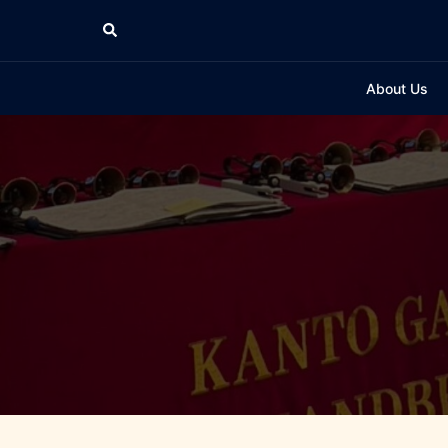
コ
検
ン
索
テ
ン
About Us
ツ
へ
ス
キ
ッ
プ